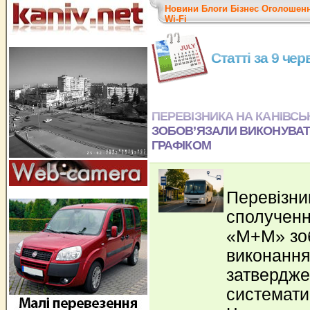
Новини
Блоги
Бізнес
Оголошен
Wi-Fi
Статті за 9 че
ПЕРЕВІЗНИКА НА КАНІВС
ЗОБОВ’ЯЗАЛИ ВИКОНУВАТИ
ГРАФІКОМ
Перевізни
сполученн
«М+М» зоб
виконання
затвердже
системат