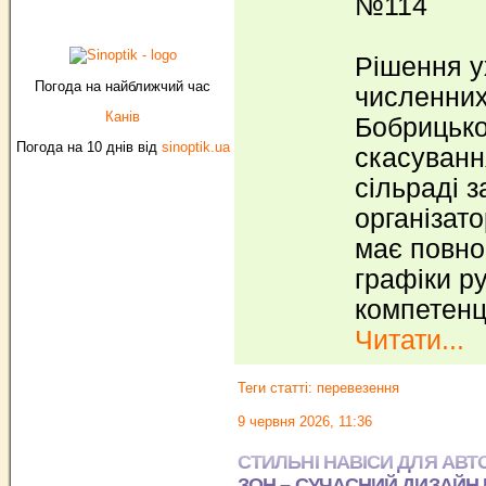
№114
Рішення у
Погода на найближчий час
численних
Канів
Бобрицько
Погода на 10 днів від
sinoptik.ua
скасуванн
сільраді 
організат
має повно
графіки ру
компетенц
Читати...
Теги статті:
перевезення
9 червня 2026, 11:36
СТИЛЬНІ НАВІСИ ДЛЯ АВТ
ЗОН – СУЧАСНИЙ ДИЗАЙН 