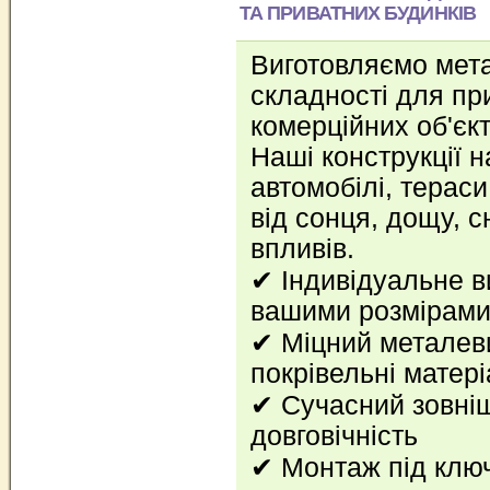
ТА ПРИВАТНИХ БУДИНКІВ
Виготовляємо мета
складності для при
комерційних об'єкт
Наші конструкції 
автомобілі, тераси
від сонця, дощу, с
впливів.
✔ Індивідуальне в
вашими розмірам
✔ Міцний металеви
покрівельні матер
✔ Сучасний зовніш
довговічність
✔ Монтаж під ключ