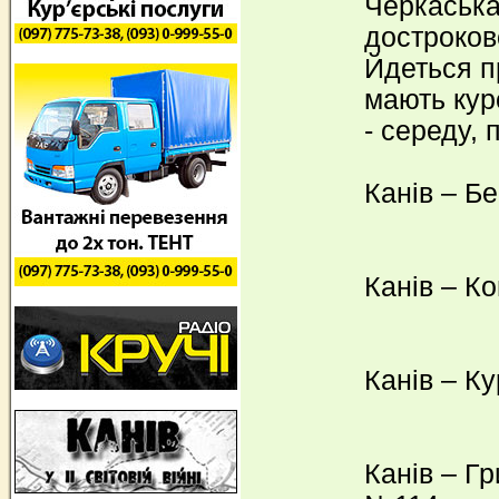
Черкаськ
достроково
Йдеться п
мають кур
- середу, 
Канів – Б
Канів – К
Канів – К
Канів – Г