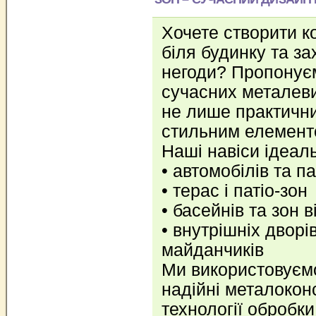
Хочете створити к
біля будинку та за
негоди? Пропонує
сучасних металевих
не лише практични
стильним елементо
Наші навіси ідеал
• автомобілів та п
• терас і патіо-зон
• басейнів та зон 
• внутрішніх дворі
майданчиків
Ми використовуємо
надійні металоконс
технології обробк