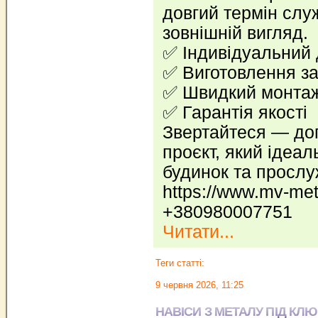
довгий термін слу
зовнішній вигляд.
✅ Індивідуальний
✅ Виготовлення з
✅ Швидкий монта
✅ Гарантія якості
Звертайтеся — до
проєкт, який ідеа
будинок та прослуж
https://www.mv-met
+380980007751
Читати...
Теги статті:
9 червня 2026, 11:25
НАВІСИ З МЕТАЛУ ПІД КЛЮ