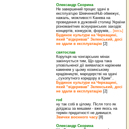
Олександр Скорина
Не завершений процес здачі в
експлуатцію ШевченкоHub обмежує,
нажаль, можливості Канева на
проведення в дужовній столиці України
різноманітних всеукранських заходів:
концертів, конкурсів, форумів,..
[весь]
Будинок культури на Черкащині,
який “відкривав” Зеленський, досі
не здали в експлуатацію
[2]
святослав
Корупція на чонгарських мінах
закінчується тим, Що одна така
уповільненої дії виявилася наріжним
каменем у цьому козинському
крадівництві, мародерстві на здачі
,,сухопутного коридору в Крим"..
Будинок культури на Черкащині,
який “відкривав” Зеленський, досі
не здали в експлуатацію
[2]
rod
ну так собі в цілому. Після того як
доїдаєш за мишами - вже якось на
термін придатності не дивишся.
Звички воєнного часу
[8]
Олександр Скорина