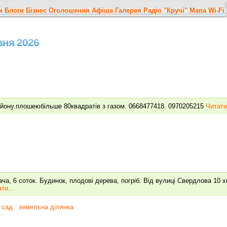
и
Блоги
Бізнес
Оголошення
Афіша
Галерея
Радіо "Кручі"
Мапа
Wi-Fi
рвня 2026
айону.плошеюбільше 80квадратів з газом. 0668477418. 0970205215
Читати.
ча, 6 соток. Будинок, плодові дерева, погріб. Від вулиці Свердлова 10 хв
ти...
сад
земельна ділянка