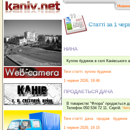
Новин
Статті за 1 че
НИНА
Куплю будинок в селі Канівського 
Теги статті:
куплю будинок
1 червня 2026, 19:46
ПРОДАЄТЬСЯ ДАЧА
В товаристві "Флора" продається да
Телефон 050 534 72 11. Сергій.
Чита
Теги статті:
дача
продаж
будинок
1 червня 2026, 19:15