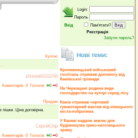
Login:
Пароль
Вхід
Пам'ятати?
Реєстрація
Забули пароль?
Нові теми:
Куплю
..
Кропивницький військовий
госпіталь отримав допомогу від
zhuravel031058
Канівської громади
Коментарів: 0
Голосів:
0
0
На Черкащині родина веде
господарство на хуторі серед лісу
Продам
Канів отримав черговий
гуманітарний вантаж від німецького
 пішки. Ціна договірна.
міста-побратима
У Каневі надали землю для
будівництва греко‐католицького
СергійОпр
храму
Коментарів: 0
Голосів:
0
0