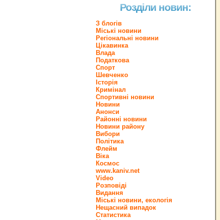
Розділи новин:
З блогів
Міські новини
Регіональні новини
Цікавинка
Влада
Податкова
Спорт
Шевченко
Історія
Кримінал
Спортивні новини
Новини
Анонси
Районні новини
Новини району
Вибори
Політика
Флейм
Віка
Космос
www.kaniv.net
Video
Розповіді
Видання
Міські новини, екологія
Нещасний випадок
Статистика