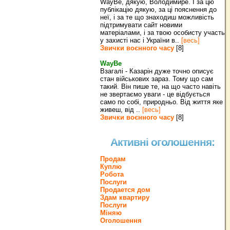
WayBe, дякую, Володимире. І за цю
публікацію дякую, за ці пояснення до
неї, і за те що знаходиш можливість
підтримувати сайт новими
матеріалами, і за твою особисту участь
у захисті нас і України в..
[весь]
Звички воєнного часу
[8]
WayBe
Взагалі - Казарін дуже точно описує
стан військових зараз. Тому що сам
такий. Він пише те, на що часто навіть
не звертаємо уваги - це відбується
само по собі, природньо. Від життя яке
живеш, від ..
[весь]
Звички воєнного часу
[8]
Активні оголошення:
Продам
Куплю
Робота
Послуги
Продается дом
Здам квартиру
Послуги
Міняю
Оголошення