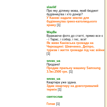
slavikf
Про яку ділянку мова, який бюджет
будівництва і хто донор?
У Каневі надали землю для
будівництва греко‐католицького
храму
[1]
WayBe
Вражаюче фото до статті, прямо все є
- і Тарас, і собор, і гес, все!
Як живе Канівська громада на
Черкащині: Шевченко, Дніпро,
туризм і життя громади під час війни
[1]
sevas_ua
Продано!
Продам пральну машину Samsung
3.5кг.2500 грн.
[1]
sevas_ua
Квартира уже здана.
Здам квартиру на довготривалий
термін
[1]
святослав
Гопак
[1]