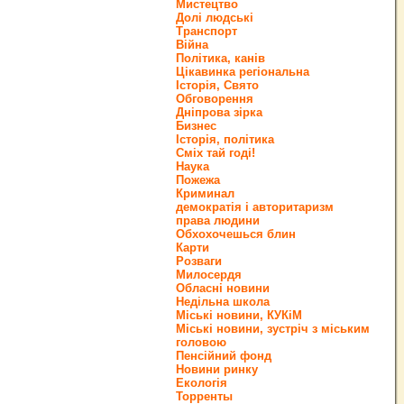
Мистецтво
Долі людські
Транспорт
Війна
Політика, канів
Цікавинка регіональна
Історія, Свято
Обговорення
Дніпрова зірка
Бизнес
Історія, політика
Сміх тай годі!
Наука
Пожежа
Криминал
демократія і авторитаризм
права людини
Обхохочешься блин
Карти
Розваги
Милосердя
Обласні новини
Недільна школа
Міські новини, КУКіМ
Міські новини, зустріч з міським
головою
Пенсійний фонд
Новини ринку
Екологія
Торренты