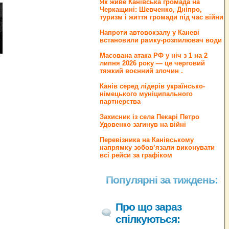
Як живе Канівська громада на
Черкащині: Шевченко, Дніпро,
туризм і життя громади під час війни
Напроти автовокзалу у Каневі
встановили рамку-розпилювач води
Масована атака РФ у ніч з 1 на 2
липня 2026 року — це черговий
тяжкий воєнний злочин .
Канів серед лідерів українсько-
німецького муніципального
партнерства
Захисник із села Пекарі Петро
Удовенко загинув на війні
Перевізника на Канівському
напрямку зобов’язали виконувати
всі рейси за графіком
Популярні за тиждень:
Про що зараз
спілкуються: