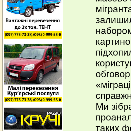
мігрант
залиши
набором
картинок
підхопи
користув
обгово
«міграц
справжн
Ми зібр
проанал
таких ф