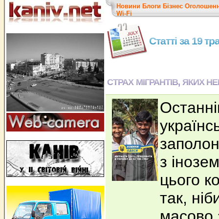
Новини
Блоги
Бізнес
Оголошен
Wi-Fi
Статті за 19 т
СТРАХ МІГРАНТІВ, ЯКИХ Н
Останн
українс
заполон
з інозе
цього к
так, ніб
масово 