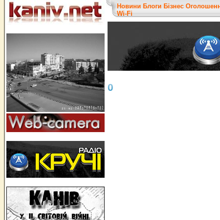
Новини
Блоги
Бізнес
Оголошен
Wi-Fi
0