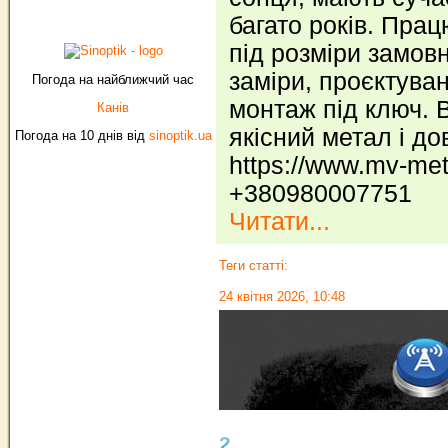
багато років. Пра
під розміри замов
заміри, проєктува
Погода на найближчий час
монтаж під ключ. 
Канів
якісний метал і до
Погода на 10 днів від
sinoptik.ua
https://www.mv-met
+380980007751
Читати...
Теги статті:
24 квітня 2026, 10:48
2