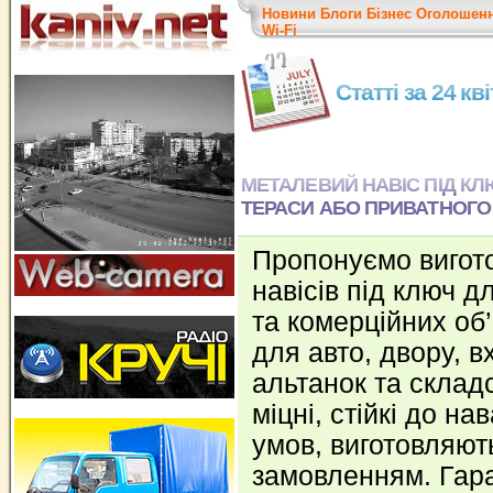
Новини
Блоги
Бізнес
Оголошен
Wi-Fi
Статті за 24 кв
МЕТАЛЕВИЙ НАВІС ПІД К
ТЕРАСИ АБО ПРИВАТНОГО
Пропонуємо вигот
навісів під ключ д
та комерційних об’
для авто, двору, в
альтанок та складс
міцні, стійкі до н
умов, виготовляют
замовленням. Гара