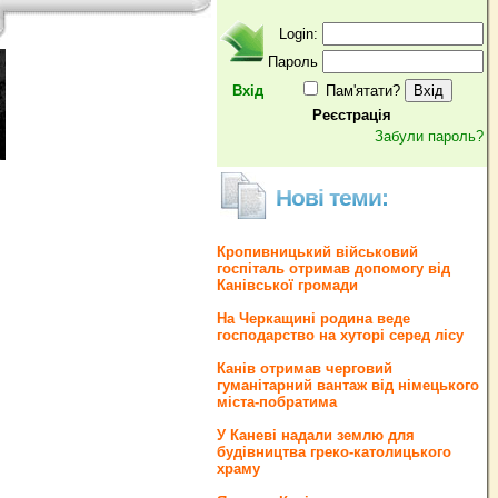
Login:
Пароль
Вхід
Пам'ятати?
Реєстрація
Забули пароль?
Нові теми:
Кропивницький військовий
госпіталь отримав допомогу від
Канівської громади
На Черкащині родина веде
господарство на хуторі серед лісу
Канів отримав черговий
гуманітарний вантаж від німецького
міста-побратима
У Каневі надали землю для
будівництва греко‐католицького
храму