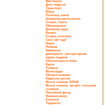
Мистецтво
Долі людські
Транспорт
Війна
Політика, канів
Цікавинка регіональна
Історія, Свято
Обговорення
Дніпрова зірка
Бизнес
Історія, політика
Сміх тай годі!
Наука
Пожежа
Криминал
демократія і авторитаризм
права людини
Обхохочешься блин
Карти
Розваги
Милосердя
Обласні новини
Недільна школа
Міські новини, КУКіМ
Міські новини, зустріч з міським
головою
Пенсійний фонд
Новини ринку
Екологія
Торренты