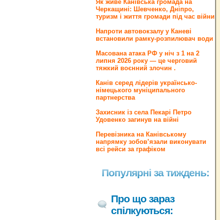
Як живе Канівська громада на
Черкащині: Шевченко, Дніпро,
туризм і життя громади під час війни
Напроти автовокзалу у Каневі
встановили рамку-розпилювач води
Масована атака РФ у ніч з 1 на 2
липня 2026 року — це черговий
тяжкий воєнний злочин .
Канів серед лідерів українсько-
німецького муніципального
партнерства
Захисник із села Пекарі Петро
Удовенко загинув на війні
Перевізника на Канівському
напрямку зобов’язали виконувати
всі рейси за графіком
Популярні за тиждень:
Про що зараз
спілкуються: