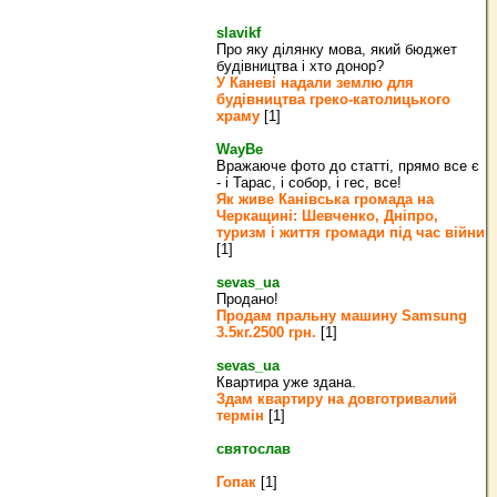
slavikf
Про яку ділянку мова, який бюджет
будівництва і хто донор?
У Каневі надали землю для
будівництва греко‐католицького
храму
[1]
WayBe
Вражаюче фото до статті, прямо все є
- і Тарас, і собор, і гес, все!
Як живе Канівська громада на
Черкащині: Шевченко, Дніпро,
туризм і життя громади під час війни
[1]
sevas_ua
Продано!
Продам пральну машину Samsung
3.5кг.2500 грн.
[1]
sevas_ua
Квартира уже здана.
Здам квартиру на довготривалий
термін
[1]
святослав
Гопак
[1]