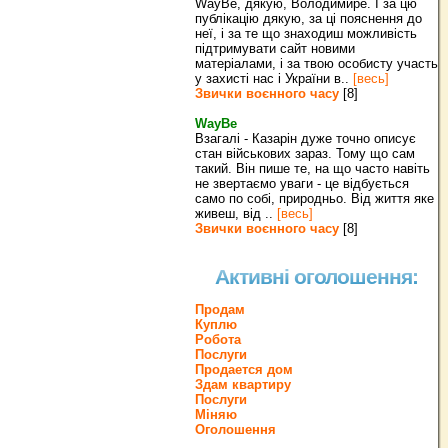
WayBe, дякую, Володимире. І за цю
публікацію дякую, за ці пояснення до
неї, і за те що знаходиш можливість
підтримувати сайт новими
матеріалами, і за твою особисту участь
у захисті нас і України в..
[весь]
Звички воєнного часу
[8]
WayBe
Взагалі - Казарін дуже точно описує
стан військових зараз. Тому що сам
такий. Він пише те, на що часто навіть
не звертаємо уваги - це відбується
само по собі, природньо. Від життя яке
живеш, від ..
[весь]
Звички воєнного часу
[8]
Активні оголошення:
Продам
Куплю
Робота
Послуги
Продается дом
Здам квартиру
Послуги
Міняю
Оголошення