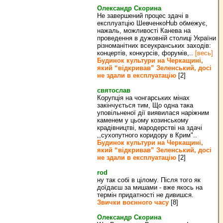
Олександр Скорина
Не завершений процес здачі в
експлуатцію ШевченкоHub обмежує,
нажаль, можливості Канева на
проведення в дужовній столиці України
різноманітних всеукранських заходів:
концертів, конкурсів, форумів,..
[весь]
Будинок культури на Черкащині,
який “відкривав” Зеленський, досі
не здали в експлуатацію
[2]
святослав
Корупція на чонгарських мінах
закінчується тим, Що одна така
уповільненої дії виявилася наріжним
каменем у цьому козинському
крадівництві, мародерстві на здачі
,,сухопутного коридору в Крим"..
Будинок культури на Черкащині,
який “відкривав” Зеленський, досі
не здали в експлуатацію
[2]
rod
ну так собі в цілому. Після того як
доїдаєш за мишами - вже якось на
термін придатності не дивишся.
Звички воєнного часу
[8]
Олександр Скорина