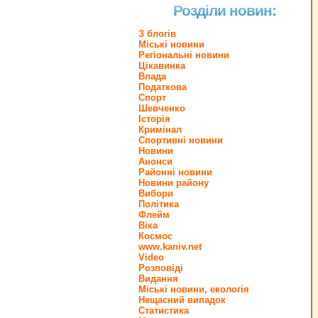
Розділи новин:
З блогів
Міські новини
Регіональні новини
Цікавинка
Влада
Податкова
Спорт
Шевченко
Історія
Кримінал
Спортивні новини
Новини
Анонси
Районні новини
Новини району
Вибори
Політика
Флейм
Віка
Космос
www.kaniv.net
Video
Розповіді
Видання
Міські новини, екологія
Нещасний випадок
Статистика