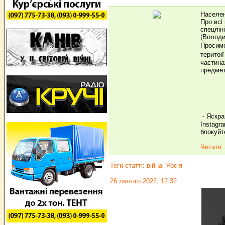
Населен
Про всі
спецлін
(Володи
Просимо
теритоі
частина
предмет
⁃ Яскра
Instagr
блокуйт
Читати..
Теги статті:
війна
Росія
26 лютого 2022, 12:32