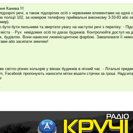
ня Канева !!!
 підозрілі речі, а також підозрілих осіб з червоними елементами на одязі 
ію поліції 102, за номером телефону приймальні виконкому 3-33-83 або 
мир).
 бути бути пильними та звертати увагу на наступні речі з переліку: ⁃ Під
ї міста ⁃ Рух невідомих осіб по дахах будинків. Контролюйте доступ на д
х, будівлях. Вони нанесені люмінісцентною фарбою. Замалювати її немо
ами або засипати землею!
ве світло різних кольорів у вікнах будинків в нічний час ⁃ Літальні предм
am, Facebook пропонують наносити мітки вішати стрічки за гроші. Надсилай
е
.