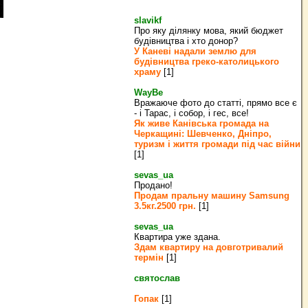
slavikf
Про яку ділянку мова, який бюджет
будівництва і хто донор?
У Каневі надали землю для
будівництва греко‐католицького
храму
[1]
WayBe
Вражаюче фото до статті, прямо все є
- і Тарас, і собор, і гес, все!
Як живе Канівська громада на
Черкащині: Шевченко, Дніпро,
туризм і життя громади під час війни
[1]
sevas_ua
Продано!
Продам пральну машину Samsung
3.5кг.2500 грн.
[1]
sevas_ua
Квартира уже здана.
Здам квартиру на довготривалий
термін
[1]
святослав
Гопак
[1]