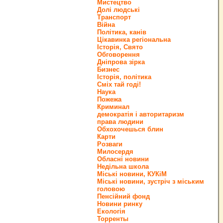
Мистецтво
Долі людські
Транспорт
Війна
Політика, канів
Цікавинка регіональна
Історія, Свято
Обговорення
Дніпрова зірка
Бизнес
Історія, політика
Сміх тай годі!
Наука
Пожежа
Криминал
демократія і авторитаризм
права людини
Обхохочешься блин
Карти
Розваги
Милосердя
Обласні новини
Недільна школа
Міські новини, КУКіМ
Міські новини, зустріч з міським
головою
Пенсійний фонд
Новини ринку
Екологія
Торренты