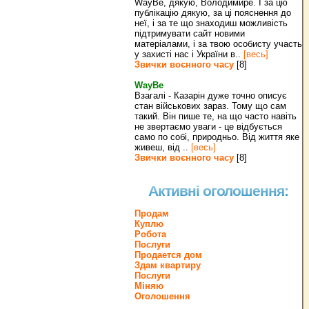
WayBe, дякую, Володимире. І за цю
публікацію дякую, за ці пояснення до
неї, і за те що знаходиш можливість
підтримувати сайт новими
матеріалами, і за твою особисту участь
у захисті нас і України в..
[весь]
Звички воєнного часу
[8]
WayBe
Взагалі - Казарін дуже точно описує
стан військових зараз. Тому що сам
такий. Він пише те, на що часто навіть
не звертаємо уваги - це відбується
само по собі, природньо. Від життя яке
живеш, від ..
[весь]
Звички воєнного часу
[8]
Активні оголошення:
Продам
Куплю
Робота
Послуги
Продается дом
Здам квартиру
Послуги
Міняю
Оголошення