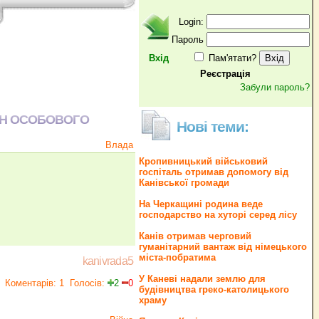
Login:
Пароль
Вхід
Пам'ятати?
Реєстрація
Забули пароль?
ОН ОСОБОВОГО
Нові теми:
Влада
Кропивницький військовий
госпіталь отримав допомогу від
Канівської громади
На Черкащині родина веде
господарство на хуторі серед лісу
Канів отримав черговий
гуманітарний вантаж від німецького
міста-побратима
kanivrada5
У Каневі надали землю для
Коментарів: 1
Голосів:
2
0
будівництва греко‐католицького
храму