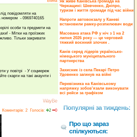
Війна
Як живе Канівська громада на
Черкащині: Шевченко, Дніпро,
туризм і життя громади під час війни
слід повідомляти на
за номером ˗ 0969740165
Напроти автовокзалу у Каневі
встановили рамку-розпилювач води
озрілі особи та предмети на
ахи! ⁃ Мітки на проїзжих
Масована атака РФ у ніч з 1 на 2
липня 2026 року — це черговий
жливо. Тільки закривати
тяжкий воєнний злочин .
Канів серед лідерів українсько-
німецького муніципального
партнерства
Захисник із села Пекарі Петро
ети у повітрі ⁃ У соцмереж
Удовенко загинув на війні
те скарги на такі акаунти і
Перевізника на Канівському
напрямку зобов’язали виконувати
всі рейси за графіком
WayBe
Популярні за тиждень:
Коментарів: 2
Голосів:
2
0
Про що зараз
спілкуються: