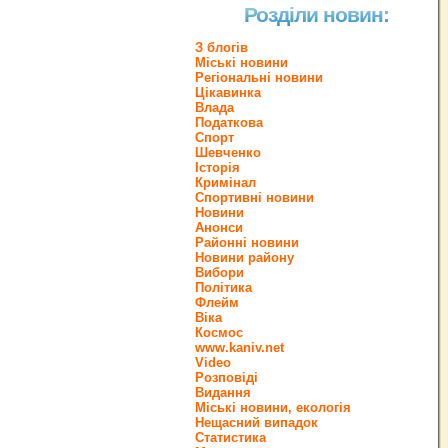
Розділи новин:
З блогів
Міські новини
Регіональні новини
Цікавинка
Влада
Податкова
Спорт
Шевченко
Історія
Кримінал
Спортивні новини
Новини
Анонси
Районні новини
Новини району
Вибори
Політика
Флейм
Віка
Космос
www.kaniv.net
Video
Розповіді
Видання
Міські новини, екологія
Нещасний випадок
Статистика