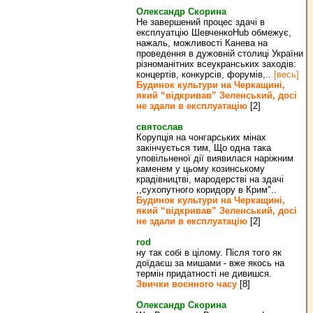
Олександр Скорина
Не завершений процес здачі в
експлуатцію ШевченкоHub обмежує,
нажаль, можливості Канева на
проведення в дужовній столиці України
різноманітних всеукранських заходів:
концертів, конкурсів, форумів,..
[весь]
Будинок культури на Черкащині,
який “відкривав” Зеленський, досі
не здали в експлуатацію
[2]
святослав
Корупція на чонгарських мінах
закінчується тим, Що одна така
уповільненої дії виявилася наріжним
каменем у цьому козинському
крадівництві, мародерстві на здачі
,,сухопутного коридору в Крим"..
Будинок культури на Черкащині,
який “відкривав” Зеленський, досі
не здали в експлуатацію
[2]
rod
ну так собі в цілому. Після того як
доїдаєш за мишами - вже якось на
термін придатності не дивишся.
Звички воєнного часу
[8]
Олександр Скорина