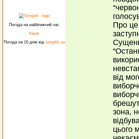
“черво
голосу
Про це
Погода на найближчий час
заступ
Канів
Сущенк
Погода на 10 днів від
sinoptik.ua
“Остан
викори
невста
від мог
виборч
виборчи
брешут
зона, 
відбув
цього 
чекаєм