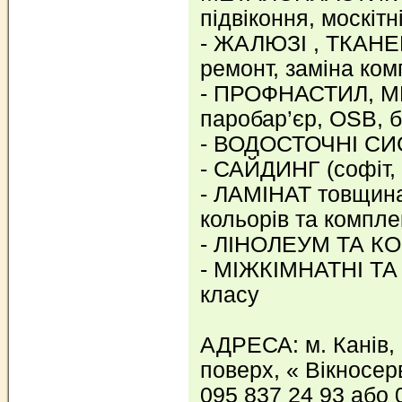
підвіконня, москітні
- ЖАЛЮЗІ , ТКАНЕ
ремонт, заміна ко
- ПРОФНАСТИЛ, МЕ
паробар’єр, OSB, б
- ВОДОСТОЧНІ С
- САЙДИНГ (софіт, 
- ЛАМІНАТ товщина
кольорів та компл
- ЛІНОЛЕУМ ТА К
- МІЖКІМНАТНІ ТА 
класу
АДРЕСА: м. Канів, 
поверх, « Вікносер
095 837 24 93 або 