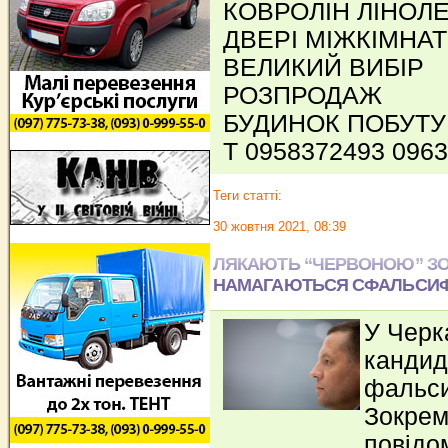
КОВРОЛІН ЛІНОЛ
ДВЕРІ МІЖКІМНАТН
ВЕЛИКИЙ ВИБІР
РОЗПРОДАЖ
БУДИНОК ПОБУТУ 
Т 0958372493 096
Теги статті:
30 жовтня 2021, 08:39
ЛЯКАЮТЬ “ЧЕРВОНОЮ” ЗО
НАМАГАЮТЬСЯ СФАЛЬСИФ
У Черк
кандид
фальси
Зокрем
повідо