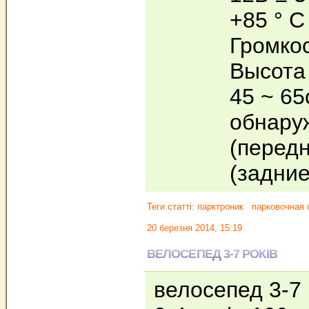
+85 ° С
Громкос
Высота 
45 ~ 6
обнаруж
(передн
(задни
Теги статті:
парктроник
парковочная 
20 березня 2014, 15:19
ВЕЛОСЕПЕД 3-7 РОКІВ
велосепед 3-7 