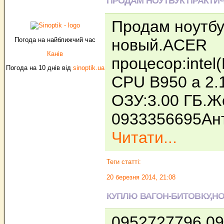
ПРОДАМ НОУТБУК ПРАКТИ
Продам ноутбу
Погода на найближчий час
новый.ACER
Канів
процесор:intel
Погода на 10 днів від
sinoptik.ua
CPU B950 a 2.
OЗУ:3.00 ГБ.Ж
0933356695Ан
Читати...
Теги статті:
20 березня 2014, 21:08
КУПЛЮ ВАГОН-БИТОВКУ,Н
0952727796 0