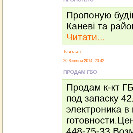
Пропоную будів
Каневі та райо
Читати...
Теги статті:
20 березня 2014, 20:42
ПРОДАМ ГБО
Продам к-кт Г
под запаску 42
электроника в
готовности.Цен
448-75-33.Воз