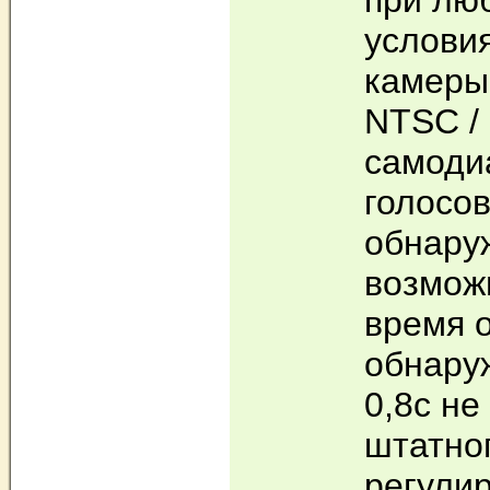
при лю
условия
камеры
NTSC /
самодиа
голосов
обнару
возмож
время 
обнару
0,8с не
штатно
регули