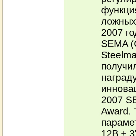
функци
ложных
2007 го
SEMA (
Steelm
получи
награду
иннова
2007 S
Award.
параме
12В ± 3