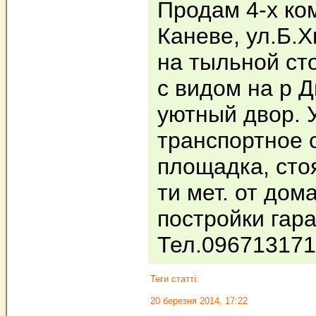
Продам 4-х ко
Каневе, ул.Б.
на тыльной ст
с видом на р Д
уютный двор. 
транспортное 
площадка, стоя
ти мет. от дом
постройки гара
Тел.09671317
Теги статті:
20 березня 2014, 17:22