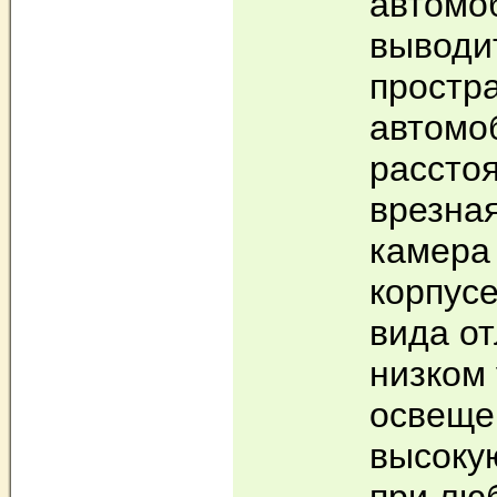
автомо
выводи
простр
автомо
рассто
врезна
камера
корпусе
вида от
низком
освеще
высокую