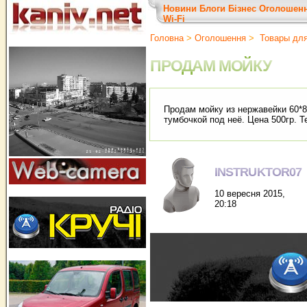
Новини
Блоги
Бізнес
Оголошен
Wi-Fi
Головна
>
Оголошення
>
Товары дл
ПРОДАМ МОЙКУ
Продам мойку из нержавейки 60*8
тумбочкой под неё. Цена 500гр. Т
INSTRUKTOR07
10 вересня 2015,
20:18