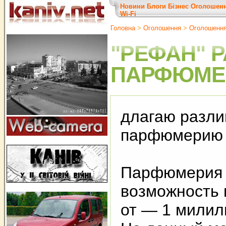
Новини
Блоги
Бізнес
Оголошен
Wi-Fi
Головна
>
Оголошення
>
Оголошенн
"РЕФАН" 
ПАРФЮМЕ
длагаю разл
парфюмерию
Парфюмерия 
возможность 
от — 1 милил