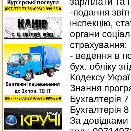
зар/плати та п
-подання звіт
інспекцію, ста
органи соціал
страхування;
- ведення в п
бух. обліку з
Кодексу Украї
Знання прогр
Бухгалтерія 7
Бухгалтерія 8
За довідками 