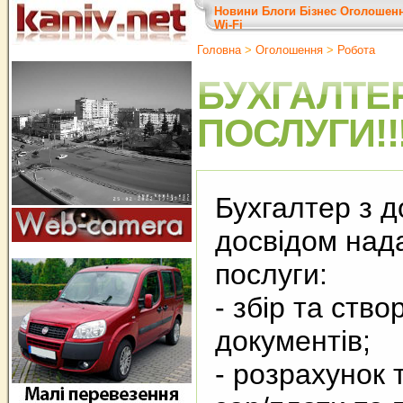
Новини
Блоги
Бізнес
Оголошен
Wi-Fi
Головна
>
Оголошення
>
Робота
БУХГАЛТЕ
ПОСЛУГИ!!!!!!
Бухгалтер з д
досвідом нада
послуги:
- збір та ств
документів;
- розрахунок 