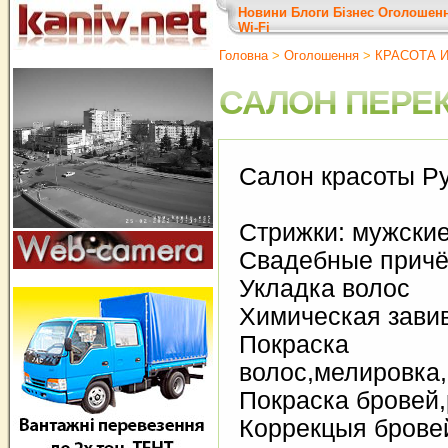
Новини
Блоги
Бізнес
Оголошен
Wi-Fi
Головна
>
Оголошення
>
КРАСОТА 
САЛОН ПЕРЕ
Салон красоты Р
Стрижки: мужские
Свадебные причё
Укладка волос
Химическая зави
Покраска
волос,мелировка
Покраска бровей
Коррекцыя брове