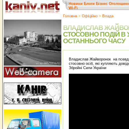
Новини
Блоги
Бізнес
Оголошен
Wi-Fi
Головна
>
Офіційно
>
Влада
ВЛАДИСЛАВ ЖАЙВО
СТОСОВНО ПОДІЙ В 
ОСТАННЬОГО ЧАСУ
Владислав Жайворонок на псевдо
стосовно осіб, які купляють довід
Збройні Сили України