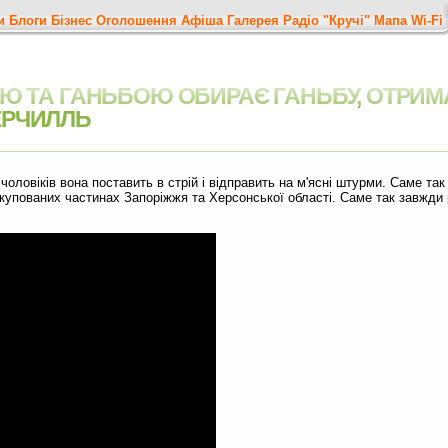
и
Блоги
Бізнес
Оголошення
Афіша
Галерея
Радіо "Кручі"
Мапа
Wi-Fi
ОЮ ТА ГАНЬБОЮ ОБИРАЄ ГАНЬБУ, ОТРИМАЄ
ЕРЧИЛЛЬ
 чоловіків вона поставить в стрій і відправить на м'ясні штурми. Саме та
 окупованих частинах Запоріжжя та Херсонської області. Саме так завжди