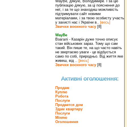
WayBe, дякую, Володимире. І за цю
публікацію дякую, за ці пояснення до
неї, і за те що знаходиш можливість
підтримувати сайт новими
матеріалами, і за твою особисту участь
у захисті нас і України в..
[весь]
Звички воєнного часу
[8]
WayBe
Взагалі - Казарін дуже точно описує
стан військових зараз. Тому що сам
такий. Він пише те, на що часто навіть
не звертаємо уваги - це відбується
само по собі, природньо. Від життя яке
живеш, від ..
[весь]
Звички воєнного часу
[8]
Активні оголошення:
Продам
Куплю
Робота
Послуги
Продается дом
Здам квартиру
Послуги
Міняю
Оголошення