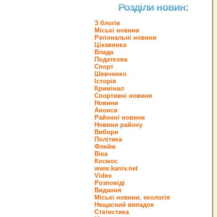
Розділи новин:
З блогів
Міські новини
Регіональні новини
Цікавинка
Влада
Податкова
Спорт
Шевченко
Історія
Кримінал
Спортивні новини
Новини
Анонси
Районні новини
Новини району
Вибори
Політика
Флейм
Віка
Космос
www.kaniv.net
Video
Розповіді
Видання
Міські новини, екологія
Нещасний випадок
Статистика