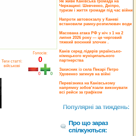
Як живе Канівська громада на
Черкащині: Шевченко, Дніпро,
туризм і життя громади під час війни
Напроти автовокзалу у Каневі
встановили рамку-розпилювач води
Масована атака РФ у ніч з 1 на 2
липня 2026 року — це черговий
тяжкий воєнний злочин .
Канів серед лідерів українсько-
Голосів:
німецького муніципального
0
партнерства
Теги статті:
військові
Захисник із села Пекарі Петро
0
0
Удовенко загинув на війні
Перевізника на Канівському
напрямку зобов’язали виконувати
всі рейси за графіком
Популярні за тиждень:
Про що зараз
спілкуються: