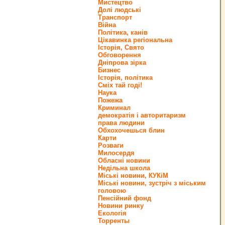
Мистецтво
Долі людські
Транспорт
Війна
Політика, канів
Цікавинка регіональна
Історія, Свято
Обговорення
Дніпрова зірка
Бизнес
Історія, політика
Сміх тай годі!
Наука
Пожежа
Криминал
демократія і авторитаризм
права людини
Обхохочешься блин
Карти
Розваги
Милосердя
Обласні новини
Недільна школа
Міські новини, КУКіМ
Міські новини, зустріч з міським
головою
Пенсійний фонд
Новини ринку
Екологія
Торренты