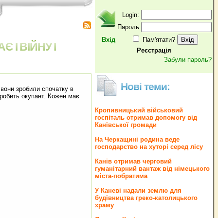
Login:
Пароль
Вхід
Пам'ятати?
 І ВІЙНУ І
Реєстрація
Забули пароль?
Нові теми:
к вони зробили спочатку в
 робить окупант. Кожен має
Кропивницький військовий
госпіталь отримав допомогу від
Канівської громади
На Черкащині родина веде
господарство на хуторі серед лісу
Канів отримав черговий
гуманітарний вантаж від німецького
міста-побратима
У Каневі надали землю для
будівництва греко‐католицького
храму