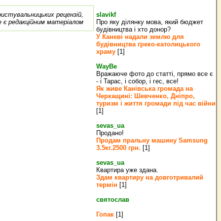
ористувальницьких рецензій,
slavikf
е є редакційним матеріалом
Про яку ділянку мова, який бюджет
будівництва і хто донор?
У Каневі надали землю для
будівництва греко‐католицького
храму
[1]
WayBe
Вражаюче фото до статті, прямо все є
- і Тарас, і собор, і гес, все!
Як живе Канівська громада на
Черкащині: Шевченко, Дніпро,
туризм і життя громади під час війни
[1]
sevas_ua
Продано!
Продам пральну машину Samsung
3.5кг.2500 грн.
[1]
sevas_ua
Квартира уже здана.
Здам квартиру на довготривалий
термін
[1]
святослав
Гопак
[1]