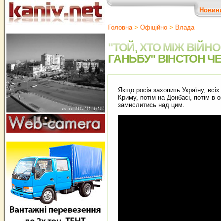
Новин
Головна
>
Офіційно
>
Влада
"ТОЙ, ХТО МІЖ ВІЙН
ГАНЬБУ" ВІНСТОН Ч
Якщо росія захопить Україну, всіх
Криму, потім на Донбасі, потім в
замислитись над цим.