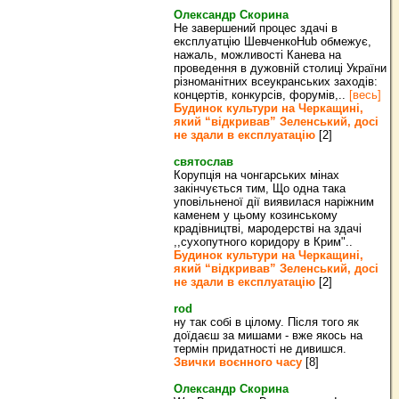
Олександр Скорина
Не завершений процес здачі в
експлуатцію ШевченкоHub обмежує,
нажаль, можливості Канева на
проведення в дужовній столиці України
різноманітних всеукранських заходів:
концертів, конкурсів, форумів,..
[весь]
Будинок культури на Черкащині,
який “відкривав” Зеленський, досі
не здали в експлуатацію
[2]
святослав
Корупція на чонгарських мінах
закінчується тим, Що одна така
уповільненої дії виявилася наріжним
каменем у цьому козинському
крадівництві, мародерстві на здачі
,,сухопутного коридору в Крим"..
Будинок культури на Черкащині,
який “відкривав” Зеленський, досі
не здали в експлуатацію
[2]
rod
ну так собі в цілому. Після того як
доїдаєш за мишами - вже якось на
термін придатності не дивишся.
Звички воєнного часу
[8]
Олександр Скорина