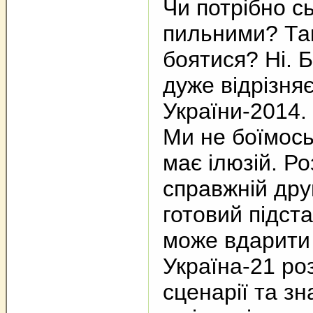
Чи потрібно с
пильними? Так
боятися? Ні. 
дуже відрізняє
України-2014.
Ми не боїмось
має ілюзій. Ро
справжній друг
готовий підста
може вдарити 
Україна-21 ро
сценарії та з