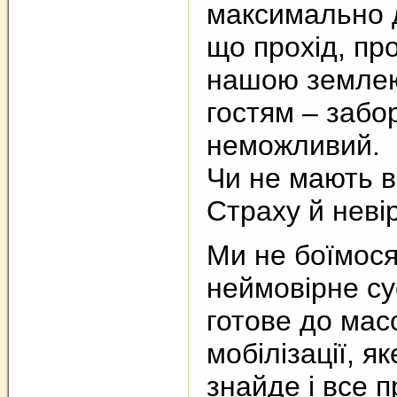
максимально 
що прохід, про
нашою земле
гостям – забо
неможливий.
Чи не мають в
Страху й невір
Ми не боїмося
неймовірне су
готове до мас
мобілізації, я
знайде і все 