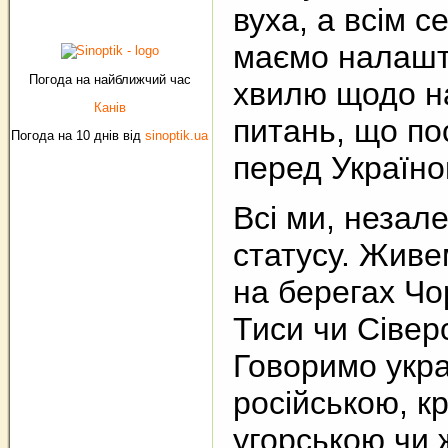
вуха, а всім с
маємо налашт
Погода на найближчий час
хвилю щодо н
Канів
питань, що по
Погода на 10 днів від
sinoptik.ua
перед Україно
Всі ми, незале
статусу. Живем
на берегах Чо
Тиси чи Сівер
Говоримо укра
російською, к
угорською чи