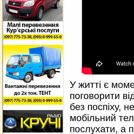
У житті є мом
поговорити від
без поспіху, н
мобільний те
послухати, а 