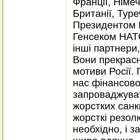
Франції, Німе
Британії, Туре
Президентом 
Генсеком НАТО.
інші партнери
Вони прекрасн
мотиви Росії. 
нас фінансово
запроваджува
жорстких санк
жорсткі резол
необхідно, і з