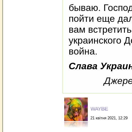
бываю. Господ
пойти еще да
вам встретить
украинского Д
война.
Слава Украин
Джере
WAYBE
21 квітня 2021, 12:29