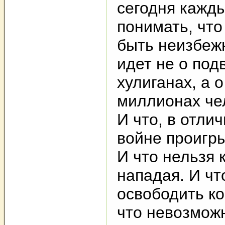
сегодня кажд
понимать, что
быть неизбежн
идет не о под
хулиганах, а 
миллионах че
И что, в отлич
войне проигр
И что нельзя 
нападая. И ч
освободить ко
что невозмож