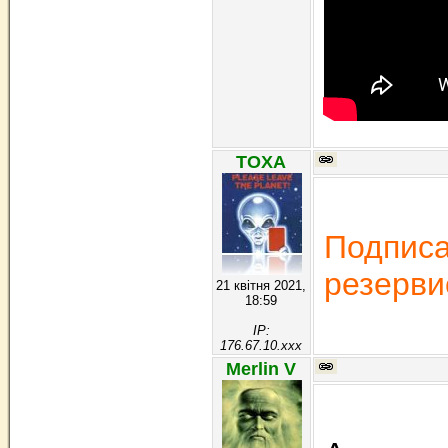
TOXA
Подписа
резерви
21 квітня 2021,
18:59
IP:
176.67.10.xxx
Merlin V