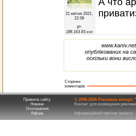
А что а
привати
21 квітня 2021,
22:09
IP:
188.163.83.xxx
www.kaniv.net
опублікованих на с
оскільки вони висл
Сторінки
коментарів:
Правила сайту
© 2006-
2026 Рекламна агенція
Новини
Контакт для розміщення реклами т
Оголошення
Афіша
Інформаційний партнер проекту - 