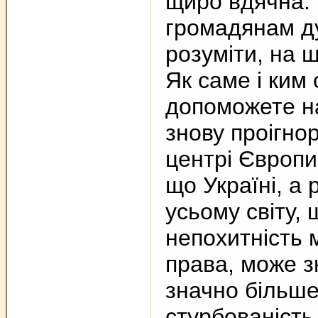
щиро вдячна.
громадянам д
розуміти, на щ
Як саме і ким
допоможете н
знову проігно
центрі Європи
що Україні, а 
усьому світу, 
непохитність 
права, може з
значно більше
стурбованість