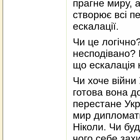
прагне миру, 
створює всі п
ескалації.
Чи це логічно?
несподівано? 
що ескалація 
Чи хоче війни 
готова вона до
перестане Укр
мир диплома
Ніколи. Чи буд
чого себе зах