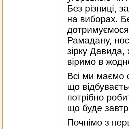
Без різниці, з
на виборах. Бе
дотримуємося 
Рамадану, нос
зірку Давида,
віримо в жодн
Всі ми маємо 
що відбуваєть
потрібно робит
що буде завт
Почнімо з пер