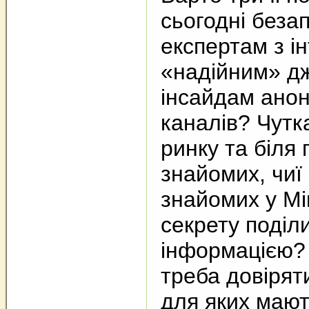
сьогодні беза
експертам з ін
«надійним» д
інсайдам анон
каналів? Чутк
ринку та біля 
знайомих, чиї
знайомих у Мі
секрету поділ
інформацією? 
треба довіряти
для яких мают