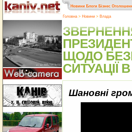
Новини
Блоги
Бізнес
Оголошен
Головна
>
Новини
>
Влада
ЗВЕРНЕНН
ПРЕЗИДЕНТ
ЩОДО БЕЗ
СИТУАЦІЇ 
Шановні гро