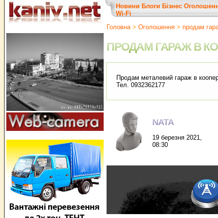
Новини
Блоги
Бізнес
Оголошен
Wi-Fi
Головна
>
Оголошення
>
продам гар
ПРОДАМ ГАРАЖ В К
Продам металевий гараж в коопер
Тел. 0932362177
NATA
19 березня 2021,
08:30