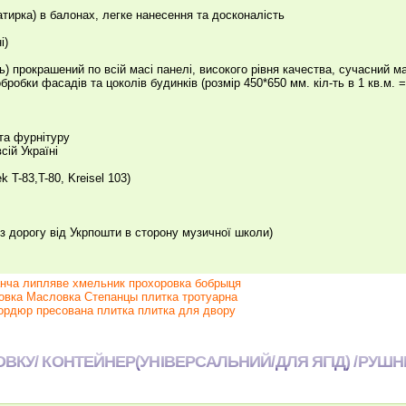
тирка) в балонах, легке нанесення та досконалість
і)
ь) прокрашений по всій масі панелі, високого рівня качества, сучасний м
бробки фасадів та цоколів будинків (розмір 450*650 мм. кіл-ть в 1 кв.м. =
 та фурнітуру
ій Україні
k T-83,T-80, Kreisel 103)
ез дорогу від Укрпошти в сторону музичної школи)
анча липляве хмельник прохоровка бобрыця
вка Масловка Степанцы плитка тротуарна
бордюр пресована плитка плитка для двору
ВКУ/ КОНТЕЙНЕР(УНІВЕРСАЛЬНИЙ/ДЛЯ ЯГІД) /РУШ