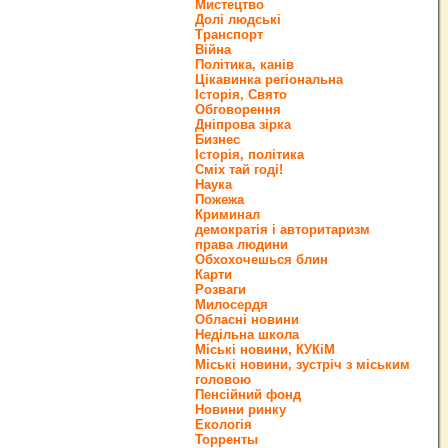
Мистецтво
Долі людські
Транспорт
Війна
Політика, канів
Цікавинка регіональна
Історія, Свято
Обговорення
Дніпрова зірка
Бизнес
Історія, політика
Сміх тай годі!
Наука
Пожежа
Криминал
демократія і авторитаризм
права людини
Обхохочешься блин
Карти
Розваги
Милосердя
Обласні новини
Недільна школа
Міські новини, КУКіМ
Міські новини, зустріч з міським
головою
Пенсійний фонд
Новини ринку
Екологія
Торренты