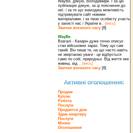
WayBe, дякую, Володимире. І за цю
публікацію дякую, за ці пояснення до
неї, і за те що знаходиш можливість
підтримувати сайт новими
матеріалами, і за твою особисту участь
у захисті нас і України в..
[весь]
Звички воєнного часу
[8]
WayBe
Взагалі - Казарін дуже точно описує
стан військових зараз. Тому що сам
такий. Він пише те, на що часто навіть
не звертаємо уваги - це відбується
само по собі, природньо. Від життя яке
живеш, від ..
[весь]
Звички воєнного часу
[8]
Активні оголошення:
Продам
Куплю
Робота
Послуги
Продается дом
Здам квартиру
Послуги
Міняю
Оголошення