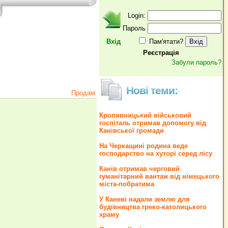
Login:
Пароль
Вхід
Пам'ятати?
Реєстрація
Забули пароль?
Нові теми:
Продам
Кропивницький військовий
госпіталь отримав допомогу від
Канівської громади
На Черкащині родина веде
господарство на хуторі серед лісу
Канів отримав черговий
гуманітарний вантаж від німецького
міста-побратима
У Каневі надали землю для
будівництва греко‐католицького
храму