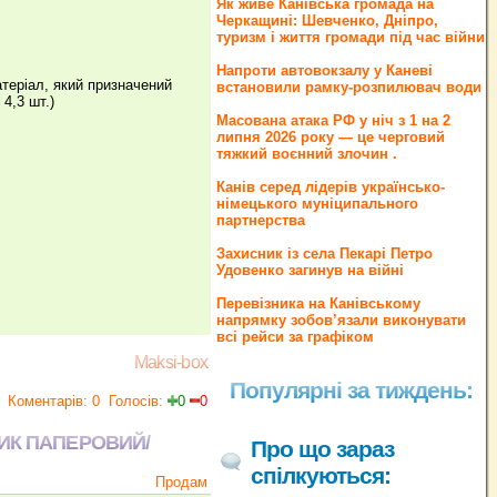
Як живе Канівська громада на
Черкащині: Шевченко, Дніпро,
туризм і життя громади під час війни
Напроти автовокзалу у Каневі
атеріал, який призначений
встановили рамку-розпилювач води
 4,3 шт.)
Масована атака РФ у ніч з 1 на 2
липня 2026 року — це черговий
тяжкий воєнний злочин .
Канів серед лідерів українсько-
німецького муніципального
партнерства
Захисник із села Пекарі Петро
Удовенко загинув на війні
Перевізника на Канівському
напрямку зобов’язали виконувати
всі рейси за графіком
Maksi-box
Популярні за тиждень:
Коментарів: 0
Голосів:
0
0
НИК ПАПЕРОВИЙ/
Про що зараз
спілкуються:
Продам