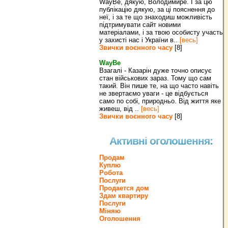
WayBe, дякую, Володимире. І за цю
публікацію дякую, за ці пояснення до
неї, і за те що знаходиш можливість
підтримувати сайт новими
матеріалами, і за твою особисту участь
у захисті нас і України в..
[весь]
Звички воєнного часу
[8]
WayBe
Взагалі - Казарін дуже точно описує
стан військових зараз. Тому що сам
такий. Він пише те, на що часто навіть
не звертаємо уваги - це відбується
само по собі, природньо. Від життя яке
живеш, від ..
[весь]
Звички воєнного часу
[8]
Активні оголошення:
Продам
Куплю
Робота
Послуги
Продается дом
Здам квартиру
Послуги
Міняю
Оголошення