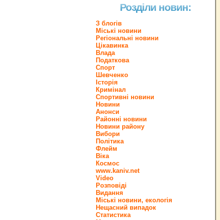
Розділи новин:
З блогів
Міські новини
Регіональні новини
Цікавинка
Влада
Податкова
Спорт
Шевченко
Історія
Кримінал
Спортивні новини
Новини
Анонси
Районні новини
Новини району
Вибори
Політика
Флейм
Віка
Космос
www.kaniv.net
Video
Розповіді
Видання
Міські новини, екологія
Нещасний випадок
Статистика