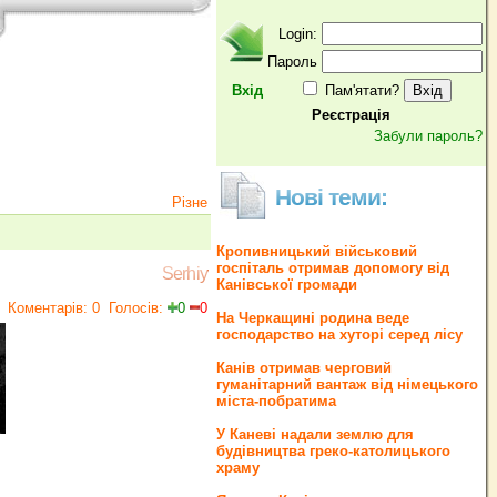
Login:
Пароль
Вхід
Пам'ятати?
Реєстрація
Забули пароль?
Нові теми:
Різне
Кропивницький військовий
госпіталь отримав допомогу від
Serhiy
Канівської громади
Коментарів: 0
Голосів:
0
0
На Черкащині родина веде
господарство на хуторі серед лісу
Канів отримав черговий
гуманітарний вантаж від німецького
міста-побратима
У Каневі надали землю для
будівництва греко‐католицького
храму