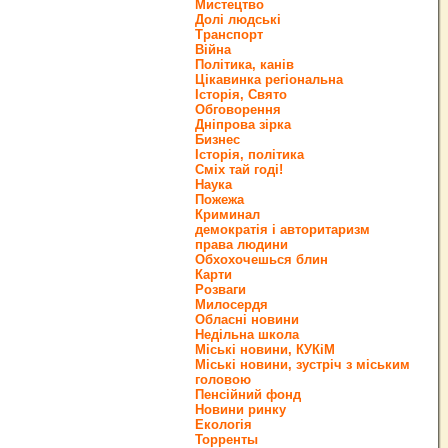
Мистецтво
Долі людські
Транспорт
Війна
Політика, канів
Цікавинка регіональна
Історія, Свято
Обговорення
Дніпрова зірка
Бизнес
Історія, політика
Сміх тай годі!
Наука
Пожежа
Криминал
демократія і авторитаризм
права людини
Обхохочешься блин
Карти
Розваги
Милосердя
Обласні новини
Недільна школа
Міські новини, КУКіМ
Міські новини, зустріч з міським
головою
Пенсійний фонд
Новини ринку
Екологія
Торренты