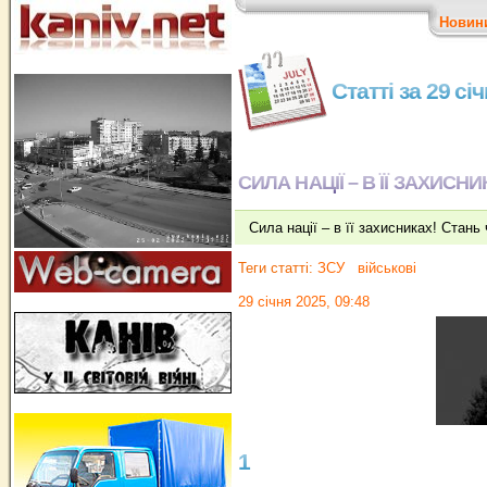
Новин
Статті за 29 сі
СИЛА НАЦІЇ – В ЇЇ ЗАХИСНИ
Сила нації – в її захисниках! Стан
Теги статті:
ЗСУ
військові
29 січня 2025, 09:48
1