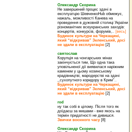
Олександр Скорина
Не завершений процес здачі в
експлуатцію ШевченкоHub обмежує,
нажаль, можливості Канева на
проведення в дужовній столиці України
різноманітних всеукранських заходів:
концертів, конкурсів, форумів,..
[весь]
Будинок культури на Черкащині,
який “відкривав” Зеленський, досі
не здали в експлуатацію
[2]
святослав
Корупція на чонгарських мінах
закінчується тим, Що одна така
уповільненої дії виявилася наріжним
каменем у цьому козинському
крадівництві, мародерстві на здачі
,,сухопутного коридору в Крим"..
Будинок культури на Черкащині,
який “відкривав” Зеленський, досі
не здали в експлуатацію
[2]
rod
ну так собі в цілому. Після того як
доїдаєш за мишами - вже якось на
термін придатності не дивишся.
Звички воєнного часу
[8]
Олександр Скорина