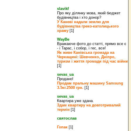
slavikf
Про яку ділянку мова, який бюджет
будівництва і хто донор?
У Каневі надали землю для
будівництва греко‐католицького
храму
[1]
WayBe
Вражаюче фото до статті, прямо все є
- і Тарас, і собор, і гес, все!
Як живе Канівська громада на
Черкащині: Шевченко, Дніпро,
туризм і життя громади під час війни
[1]
sevas_ua
Продано!
Продам пральну машину Samsung
3.5кг.2500 грн.
[1]
sevas_ua
Квартира уже здана.
Здам квартиру на довготривалий
термін
[1]
святослав
Гопак
[1]