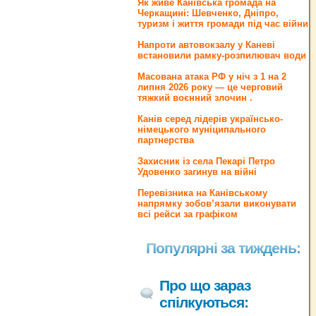
Як живе Канівська громада на
Черкащині: Шевченко, Дніпро,
туризм і життя громади під час війни
Напроти автовокзалу у Каневі
встановили рамку-розпилювач води
Масована атака РФ у ніч з 1 на 2
липня 2026 року — це черговий
тяжкий воєнний злочин .
Канів серед лідерів українсько-
німецького муніципального
партнерства
Захисник із села Пекарі Петро
Удовенко загинув на війні
Перевізника на Канівському
напрямку зобов’язали виконувати
всі рейси за графіком
Популярні за тиждень:
Про що зараз
спілкуються: