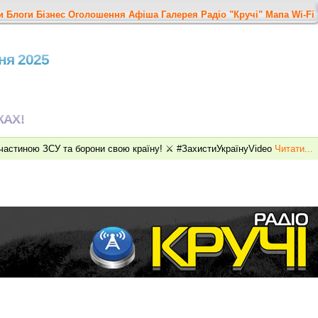
и
Блоги
Бізнес
Оголошення
Афіша
Галерея
Радіо "Кручі"
Мапа
Wi-Fi
чня 2025
КАХ!
ь частиною ЗСУ та борони свою країну! ⚔️ #ЗахистиУкраїнуVideo
Читати...