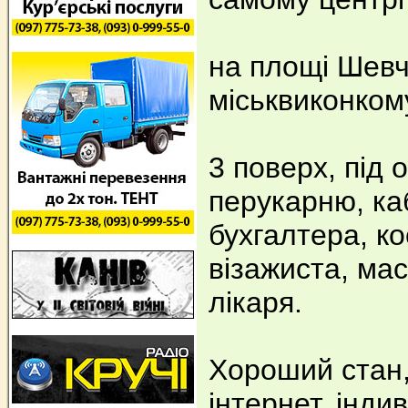
на площі Шевч
міськвиконком
3 поверх, під 
перукарню, ка
бухгалтера, к
візажиста, ма
лікаря.
Хороший стан,
інтернет, інди