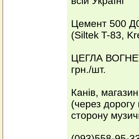
всій Україні
Цемент 500 Д0
(Siltek T-83, K
ЦЕГЛА ВОГНЕ
грн./шт.
Канів, магазин
(через дорогу 
сторону музич
(093)558-95-3