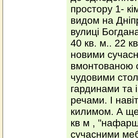
простору 1- кі
видом на Дніпр
вулиці Богдан
40 кв. м.. 22 кв
новими сучасн
вмонтованою с
чудовими стол
гардинами та 
речами. І наві
килимом. А ще 
кв м , "нафар
сучасними ме