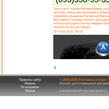
Теги статті:
канев пии мироновка таг
липляве хмельник прохоровка бобры
софиевка грыщенци Кагарлык Мирон
Масловка Степанцы плитка тротуарн
плитка тротуарна плитка бордюр пре
плитка плитка для двору
28 січня 2025, 09:14
4
Правила сайту
© 2006-
2026 Рекламна агенція
Новини
Контакт для розміщення реклами т
Оголошення
Афіша
Інформаційний партнер проекту - 