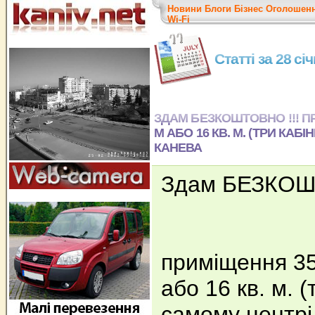
Новини
Блоги
Бізнес
Оголошен
Wi-Fi
Статті за 28 сі
ЗДАМ БЕЗКОШТОВНО !!! ПР
М АБО 16 КВ. М. (ТРИ КАБ
КАНЕВА
Здам БЕЗКОШ
приміщення 35к
або 16 кв. м. (
самому центрі