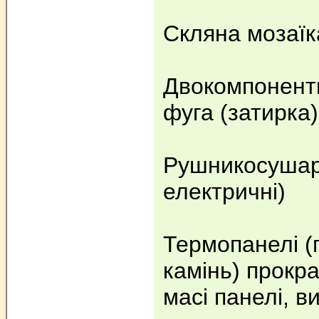
Скляна мозаїка
Двокомпонент
фуга (затирка)
Рушникосушарк
електричні)
Термопанелі (
камінь) прокр
масі панелі, в