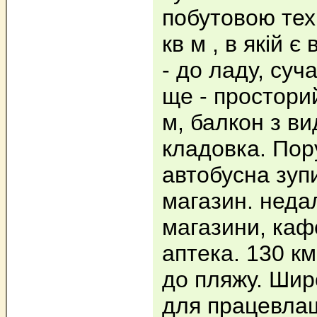
побутовою тех
кв м , в якій є
- до ладу, суч
ще - просторий
м, балкон з ви
кладовка. Пор
автобусна зуп
магазин. неда
магазини, кафе
аптека. 130 км
до пляжу. Шир
для працевлаш