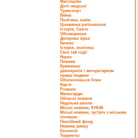
Мистецтво
Долі людські
Транспорт
Війна
Політика, канів
Цікавинка регіональна
Історія, Свято
Обговорення
Дніпрова зірка
Бизнес
Історія, політика
Сміх тай годі!
Наука
Пожежа
Криминал
демократія і авторитаризм
права людини
Обхохочешься блин
Карти
Розваги
Милосердя
Обласні новини
Недільна школа
Міські новини, КУКіМ
Міські новини, зустріч з міським
головою
Пенсійний фонд
Новини ринку
Екологія
Торренты