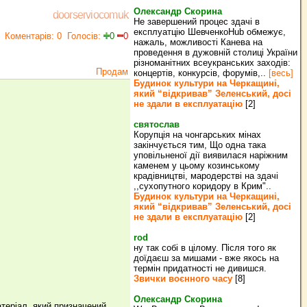
Олександр Скорина
doorserviocomuk
Не завершений процес здачі в
експлуатцію ШевченкоHub обмежує,
Коментарів: 0
Голосів:
0
0
нажаль, можливості Канева на
проведення в дужовній столиці України
різноманітних всеукранських заходів:
Продам
концертів, конкурсів, форумів,..
[весь]
Будинок культури на Черкащині,
який “відкривав” Зеленський, досі
не здали в експлуатацію
[2]
святослав
Корупція на чонгарських мінах
закінчується тим, Що одна така
уповільненої дії виявилася наріжним
каменем у цьому козинському
крадівництві, мародерстві на здачі
,,сухопутного коридору в Крим"..
Будинок культури на Черкащині,
який “відкривав” Зеленський, досі
не здали в експлуатацію
[2]
rod
ну так собі в цілому. Після того як
доїдаєш за мишами - вже якось на
термін придатності не дивишся.
Звички воєнного часу
[8]
Олександр Скорина
атеріал, який призначений