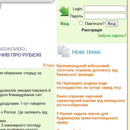
Login:
Пароль
Вхід
Пам'ятати?
Реєстрація
Забули пароль?
ЕМОЖЛИВО,
Нові теми:
НИВ ПРО РУБЕЖІ
Влада
Кропивницький військовий
госпіталь отримав допомогу від
ня оборонних споруд на
Канівської громади
На Черкащині родина веде
господарство на хуторі серед лісу
 дозволяє використовувати й
озділи Командування сил
Канів отримав черговий
гуманітарний вантаж від німецького
розділами. І тут говорити
міста-побратима
 з Росією. Це залежить від
У Каневі надали землю для
будівництва греко‐католицького
еки.
храму
. З інженерного погляду
ання особового складу.