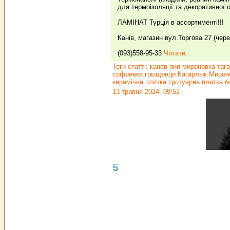
для термоізоляції та декоративної о
ЛАМІНАТ Турція в ассортименті!!!
Канів, магазин вул.Торгова 27 (чер
(093)558-95-33
Читати...
Теги статті:
канев пии мироновка таг
софиевка грыщенци Кагарлык Мироно
керамічна плитка тротуарна плитка 
13 травня 2024, 09:52
5