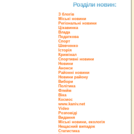
Розділи новин:
З блогів
Міські новини
Регіональні новини
Цікавинка
Влада
Податкова
Спорт
Шевченко
Історія
Кримінал
Спортивні новини
Новини
Анонси
Районні новини
Новини району
Вибори
Політика
Флейм
Віка
Космос
www.kaniv.net
Video
Розповіді
Видання
Міські новини, екологія
Нещасний випадок
Статистика