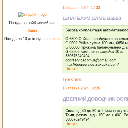
13 травня 2024, 17:33
ШЛАГБАУМ CAME G6500
Погода на найближчий час
Базова комплектація автоматичног
Канів
Погода на 10 днів від
sinoptik.ua
G 6500 Стійка шлагбаума з панелл
G 0602 Рейка сумна 100 мм, 6850 
G 06080 Пружина балансування ді
G 02809 Комплект наклейок 10 шт
380676249494
doorservicecomua@gmail.com
http://doorservice.zakupka.com/
Читати...
Теги статті:
13 травня 2024, 14:26
ДВЕРНИЙ ДОВОДЧИК DORM
Сила від 40 до 80 кг. Ширина стулк
Темп. режим: від - 15С до + 40С. 
380676249494
Читати...