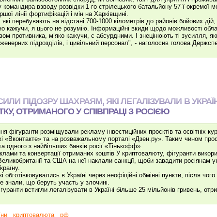
 командира взводу розвідки 1-го стрілецького батальйону 57-ї окремої м
шої лінії фортифікацій і мін на Харківщині.
, які перебувають на відстані 700-1000 кілометрів до районів бойових дій
есно кажучи, я цього не розумію. Інформаційні вкиди щодо можливості об
ом противника, м’яко кажучи, є абсурдними. І знецінюють ті зусилля, як
женерних підрозділів, і цивільний персонал", - наголосив голова Держс
СИЛИ ПІДОЗРУ ШАХРАЯМ, ЯКІ ЛЕГАЛІЗУВАЛИ В УКРАЇ
КУ, ОТРИМАНОГО У СПІВПРАЦІ З РОСІЄЮ
я фігуранти розміщували рекламу інвестиційних проєктів та освітніх кур
жі «Вконтакте» та на розважальному порталі «Дзен.ру». Таким чином про
та одного з найбільших банків росії «Тінькофф».
клами та конвертації отриманих коштів У криптовалюту, фігуранти вико
 Великобританії та США на неї наклали санкції, щоби завадити росіянам 
країну.
жі обготівковувались в Україні через неофіційні обмінні пункти, після чог
не знали, що беруть участь у злочині.
уранти встигли легалізувати в Україні більше 25 мільйонів гривень, отри
їни
криптовалюта
рф