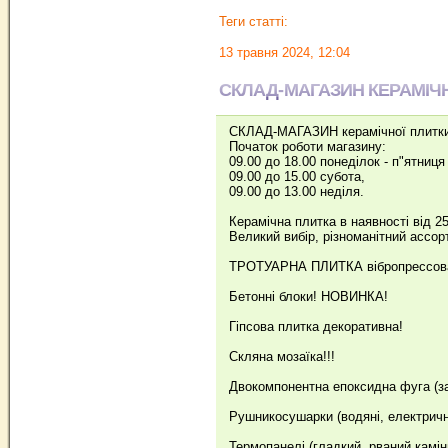
Теги статті:
13 травня 2024, 12:04
СКЛАД-МАГАЗИН КЕРАМІЧ
СКЛАД-МАГАЗИН керамічної плитки 
Початок роботи магазину:
09.00 до 18.00 понеділок - п"ятниця
09.00 до 15.00 субота,
09.00 до 13.00 неділя.
Керамічна плитка в наявності від 25
Великий вибір, різноманітний ассор
ТРОТУАРНА ПЛИТКА вібропрессована 
Бетонні блоки! НОВИНКА!
Гіпсова плитка декоративна!
Скляна мозаїка!!!
Двокомпонентна епоксидна фуга (з
Рушникосушарки (водяні, електричн
Термопанелі (гладкий, рваний камін