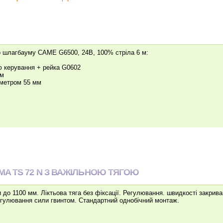
о шлагбауму CAME G6500, 24В, 100% стріла 6 м:
ю керування + рейка G0602
мм
аметром 55 мм
A TS 72 N З ВАЖІЛЬНОЮ ТЯГОЮ
и до 1100 мм. Ліктьова тяга без фіксації. Регулювання. швидкості закрива
Регулювання сили гвинтом. Стандартний однобічний монтаж.