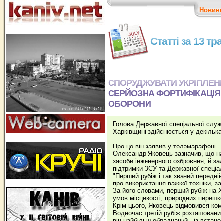
Новин
Статті за 13 т
СПОРУДЖУВАТИ УКРІПЛЕНН
СЕРЙОЗНА ФОРТИФІКАЦІЯ
ОБОРОНИ
Голова Державної спеціальної слу
Харківщині здійснюється у декільк
Про це він заявив у телемарафоні.
Олександр Яковець зазначив, що на
засоби інженерного озброєння, й з
підтримки ЗСУ та Державної спеціа
"Перший рубіж і так званий передні
про використання важкої техніки, з
За його словами, перший рубіж на Х
умов місцевості, природних перешк
Крім цього, Яковець відмовився ко
Водночас третій рубіж розташований 
він найбільш обладнаний - із встан