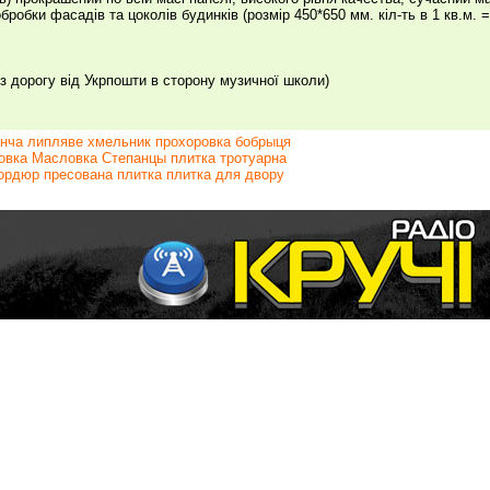
бробки фасадів та цоколів будинків (розмір 450*650 мм. кіл-ть в 1 кв.м. =
ез дорогу від Укрпошти в сторону музичної школи)
анча липляве хмельник прохоровка бобрыця
вка Масловка Степанцы плитка тротуарна
бордюр пресована плитка плитка для двору