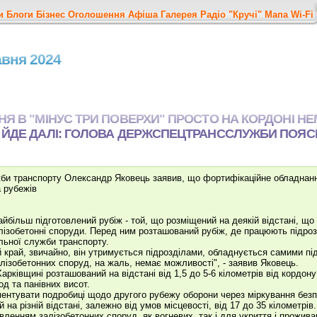
и
Блоги
Бізнес
Оголошення
Афіша
Галерея
Радіо "Кручі"
Мапа
Wi-Fi
равня 2024
Я В "МІНУС ТРИ ПОВЕРХИ" ПРОСТО НА КОРДОНІ Н
 ЙДЕ ДАЛІ: ГОЛОВА ДЕРЖСПЕЦТРАНССЛУЖБИ ПОЯС
жби транспорту Олександр Яковець заявив, що фортифікаційне обладнан
а рубежів
йбільш підготовлений рубіж - той, що розміщений на деякій відстані, що
алізобетонні споруди. Перед ним розташований рубіж, де працюють підр
льної служби транспорту.
й край, звичайно, він утримується підрозділами, обладнується самими під
алізобетонних споруд, на жаль, немає можливості", - заявив Яковець.
арківщині розташований на відстані від 1,5 до 5-6 кілометрів від кордону
од та панівних висот.
ментувати подробиці щодо другого рубежу оборони через міркування безп
на різній відстані, залежно від умов місцевості, від 17 до 35 кілометрів
овленням залізобетонних споруд, як вогневих, так і для укриття і прожив