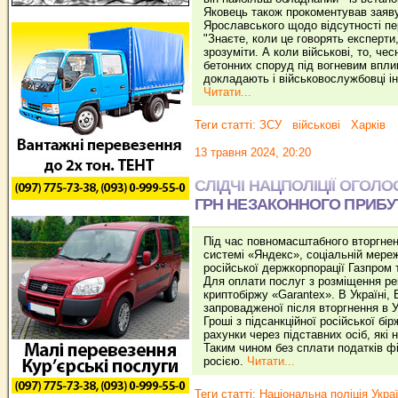
Яковець також прокоментував заяву
Ярославського щодо відсутності пер
"Знаєте, коли це говорять експерти
зрозуміти. А коли військові, то, ч
бетонних споруд під вогневим вплив
докладають і військовослужбовці ін
Читати...
Теги статті:
ЗСУ
військові
Харків
13 травня 2024, 20:20
СЛІДЧІ НАЦПОЛІЦІЇ ОГОЛО
ГРН НЕЗАКОННОГО ПРИБУТ
Під час повномасштабного вторгненн
системі «Яндекс», соціальній мере
російської держкорпорації Газпром 
Для оплати послуг з розміщення ре
криптобіржу «Garantex». В Україні,
запровадженої після вторгнення в У
Гроші з підсанкційної російської бір
рахунки через підставних осіб, які 
Таким чином без сплати податків фіг
росією.
Читати...
Теги статті:
Національна поліція Укра