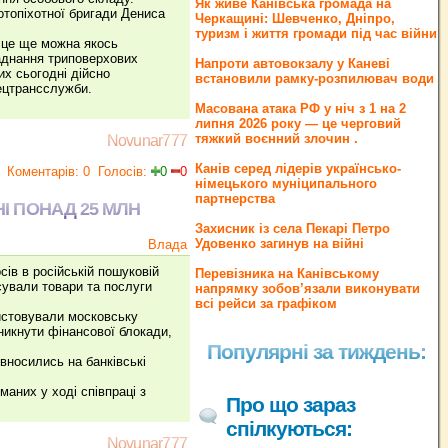
Як живе Канівська громада на
отопіхотної бригади Дениса
Черкащині: Шевченко, Дніпро,
туризм і життя громади під час війни
, це ще можна якось
ладнання триповерхових
Напроти автовокзалу у Каневі
их сьогодні дійсно
встановили рамку-розпилювач води
пецтрансслужби.
Масована атака РФ у ніч з 1 на 2
липня 2026 року — це черговий
тяжкий воєнний злочин .
Novunar777
Канів серед лідерів українсько-
Коментарів: 0
Голосів:
0
0
німецького муніципального
партнерства
НІ ПОНАД 25 МЛН
Захисник із села Пекарі Петро
Удовенко загинув на війні
Влада
сів в російській пошуковій
Перевізника на Канівському
сували товари та послуги
напрямку зобов’язали виконувати
всі рейси за графіком
ристовували московську
уникнути фінансової блокади,
Популярні за тиждень:
о вносились на банківські
маних у ході співпраці з
Про що зараз
спілкуються:
Novunar777