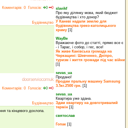
Коментарів: 0
Голосів:
0
0
slavikf
Про яку ділянку мова, який бюджет
будівництва і хто донор?
У Каневі надали землю для
Будівництво
будівництва греко‐католицького
храму
[1]
WayBe
Вражаюче фото до статті, прямо все є
- і Тарас, і собор, і гес, все!
Як живе Канівська громада на
Черкащині: Шевченко, Дніпро,
туризм і життя громади під час війни
[1]
sevas_ua
Продано!
doorserviocomuk
Продам пральну машину Samsung
3.5кг.2500 грн.
[1]
Коментарів: 0
Голосів:
0
0
sevas_ua
Квартира уже здана.
Здам квартиру на довготривалий
Будівництво
термін
[1]
ння та кінцевого дохлопа.
святослав
Гопак
[1]