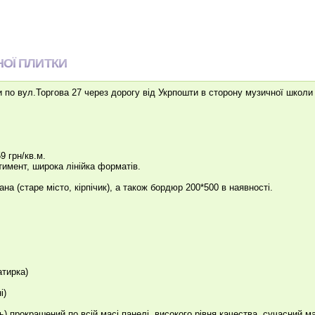
НОЇ ПЛИТКИ
по вул.Торгова 27 через дорогу від Укрпошти в сторону музичної школи
9 грн/кв.м.
тимент, широка лінійка форматів.
(старе місто, кірпічик), а також бордюр 200*500 в наявності.
атирка)
і)
ь) прокрашений по всій масі панелі, високого рівня качества, сучасний м