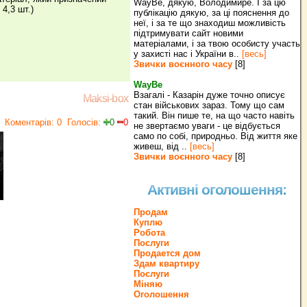
WayBe, дякую, Володимире. І за цю
 4,3 шт.)
публікацію дякую, за ці пояснення до
неї, і за те що знаходиш можливість
підтримувати сайт новими
матеріалами, і за твою особисту участь
у захисті нас і України в..
[весь]
Звички воєнного часу
[8]
WayBe
Взагалі - Казарін дуже точно описує
Maksi-box
стан військових зараз. Тому що сам
такий. Він пише те, на що часто навіть
Коментарів: 0
Голосів:
0
0
не звертаємо уваги - це відбується
само по собі, природньо. Від життя яке
живеш, від ..
[весь]
Звички воєнного часу
[8]
Активні оголошення:
Продам
Куплю
Робота
Послуги
Продается дом
Здам квартиру
Послуги
Міняю
Оголошення