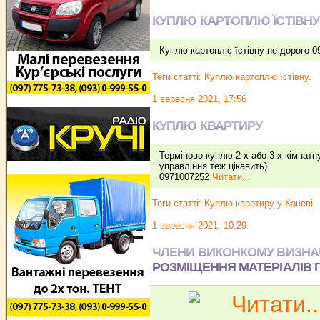
КУПЛЮ КАРТОПЛЮ ЇСТІВНУ
Куплю картоплю їстівну не дорого 0
Теги статті:
Куплю картоплю їстівну.
1 вересня 2021, 17:56
КУПЛЮ КВАРТИРУ
Терміново куплю 2-х або 3-х кімнатн
управління теж цікавить)
0971007252
Читати...
Теги статті:
Куплю квартиру у Каневі
1 вересня 2021, 10:29
ЧЛЕНИ ВИКОНКОМУ ВИЗНА
РОЗМІЩЕННЯ МАТЕРІАЛІВ П
Читати..