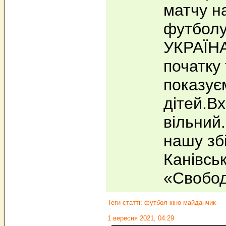
матчу на
футболу
УКРАЇН
початку
показує
дітей.Вх
вільний
нашу зб
Канівсь
«Свобо
Теги статті:
футбол кіно майданчик
1 вересня 2021, 04:29