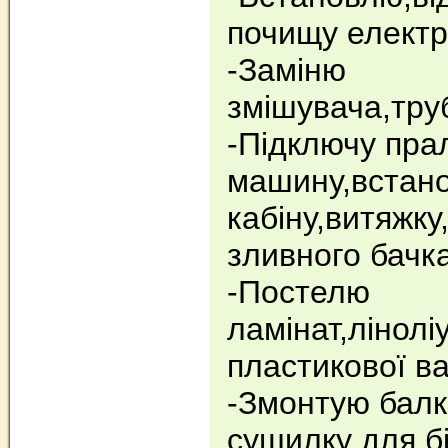
почищу елект
-Заміню
змішувача,труб
-Підключу пра
машину,встан
кабіну,витяжк
зливного бачка
-Постелю
ламінат,лінол
пластикової ва
-Змонтую балк
сушилку для б